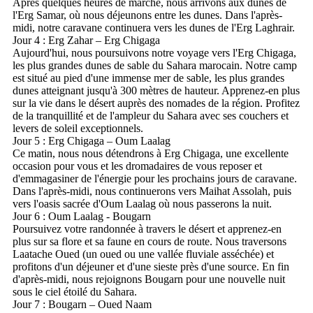
Après quelques heures de marche, nous arrivons aux dunes de
l'Erg Samar, où nous déjeunons entre les dunes. Dans l'après-
midi, notre caravane continuera vers les dunes de l'Erg Laghrair.
Jour 4 : Erg Zahar – Erg Chigaga
Aujourd'hui, nous poursuivons notre voyage vers l'Erg Chigaga,
les plus grandes dunes de sable du Sahara marocain. Notre camp
est situé au pied d'une immense mer de sable, les plus grandes
dunes atteignant jusqu'à 300 mètres de hauteur. Apprenez-en plus
sur la vie dans le désert auprès des nomades de la région. Profitez
de la tranquillité et de l'ampleur du Sahara avec ses couchers et
levers de soleil exceptionnels.
Jour 5 : Erg Chigaga – Oum Laalag
Ce matin, nous nous détendrons à Erg Chigaga, une excellente
occasion pour vous et les dromadaires de vous reposer et
d'emmagasiner de l'énergie pour les prochains jours de caravane.
Dans l'après-midi, nous continuerons vers Maihat Assolah, puis
vers l'oasis sacrée d'Oum Laalag où nous passerons la nuit.
Jour 6 : Oum Laalag - Bougarn
Poursuivez votre randonnée à travers le désert et apprenez-en
plus sur sa flore et sa faune en cours de route. Nous traversons
Laatache Oued (un oued ou une vallée fluviale asséchée) et
profitons d'un déjeuner et d'une sieste près d'une source. En fin
d'après-midi, nous rejoignons Bougarn pour une nouvelle nuit
sous le ciel étoilé du Sahara.
Jour 7 : Bougarn – Oued Naam