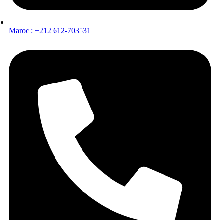
Maroc : +212 612-703531